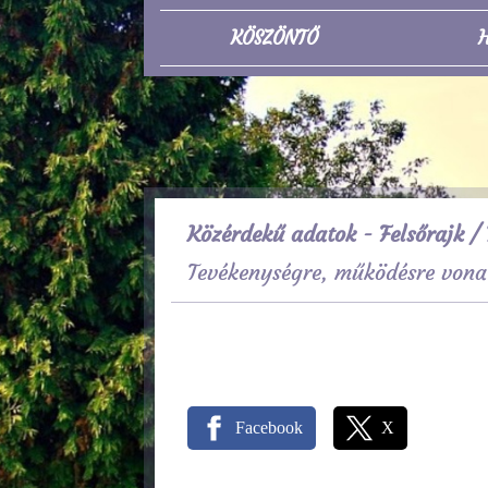
KÖSZÖNTŐ
H
Közérdekű adatok - Felsőrajk
/ 
Tevékenységre, működésre vona
Facebook
X