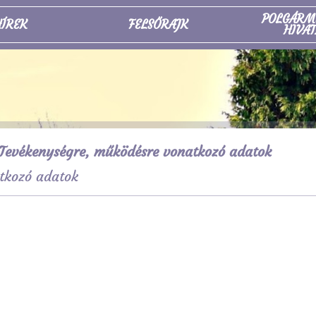
POLGÁRM
ÍREK
FELSŐRAJK
HIVAT
Tevékenységre, működésre vonatkozó adatok
tkozó adatok