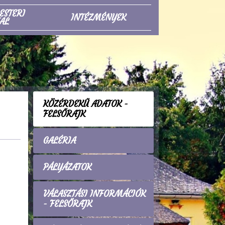
ESTERI
INTÉZMÉNYEK
AL
KÖZÉRDEKŰ ADATOK -
FELSŐRAJK
GALÉRIA
PÁLYÁZATOK
VÁLASZTÁSI INFORMÁCIÓK
- FELSŐRAJK