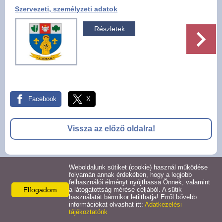
Szervezeti, személyzeti adatok
Pályázatok
Részletek
Választási információk -
Felsőrajk
Választási információk -
Alsórajk
Facebook
X
Közérdekű adatok -
Alsórajk
Vissza az előző oldalra!
EFOP-1.5.2-16-2017-00008
Weboldalunk sütiket (cookie) használ működése
© 2026 -
folyamán annak érdekében, hogy a legjobb
felhasználói élményt nyújthassa Önnek, valamint
Adatkezelési tájékoztató
Oldal információk
Impresszum
Elfogadom
a látogatottság mérése céljából. A sütik
használatát bármikor letilthatja! Erről bővebb
információkat olvashat itt:
Adatkezelési
tájékoztatónk