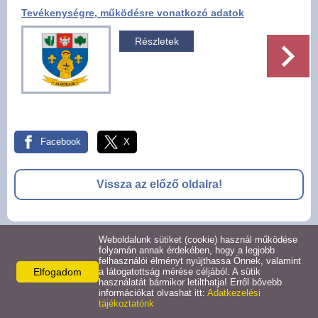
Tevékenységre, működésre vonatkozó adatok
Pályázatok
Részletek
Választási információk -
Felsőrajk
Választási információk -
Alsórajk
Facebook
X
Közérdekű adatok -
Alsórajk
Vissza az előző oldalra!
EFOP-1.5.2-16-2017-00008
Weboldalunk sütiket (cookie) használ működése
© 2026 -
folyamán annak érdekében, hogy a legjobb
felhasználói élményt nyújthassa Önnek, valamint
Adatkezelési tájékoztató
Oldal információk
Impresszum
Elfogadom
a látogatottság mérése céljából. A sütik
használatát bármikor letilthatja! Erről bővebb
információkat olvashat itt:
Adatkezelési
tájékoztatónk