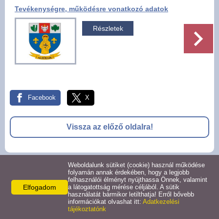
Tevékenységre, működésre vonatkozó adatok
Pályázatok
Részletek
Választási információk -
Felsőrajk
Választási információk -
Alsórajk
Facebook
X
Közérdekű adatok -
Alsórajk
Vissza az előző oldalra!
EFOP-1.5.2-16-2017-00008
Weboldalunk sütiket (cookie) használ működése
© 2026 -
folyamán annak érdekében, hogy a legjobb
felhasználói élményt nyújthassa Önnek, valamint
Adatkezelési tájékoztató
Oldal információk
Impresszum
Elfogadom
a látogatottság mérése céljából. A sütik
használatát bármikor letilthatja! Erről bővebb
információkat olvashat itt:
Adatkezelési
tájékoztatónk