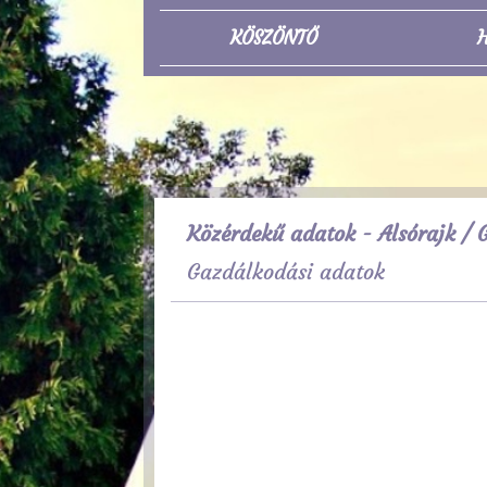
KÖSZÖNTŐ
H
Közérdekű adatok - Alsórajk
/ G
Gazdálkodási adatok