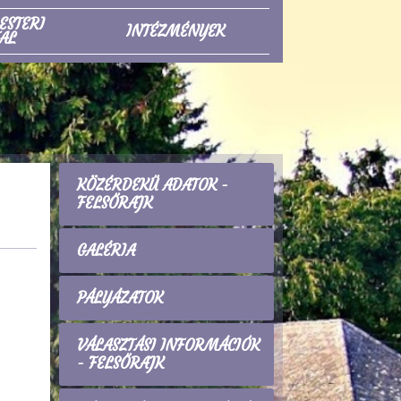
ESTERI
INTÉZMÉNYEK
AL
KÖZÉRDEKŰ ADATOK -
FELSŐRAJK
GALÉRIA
PÁLYÁZATOK
VÁLASZTÁSI INFORMÁCIÓK
- FELSŐRAJK