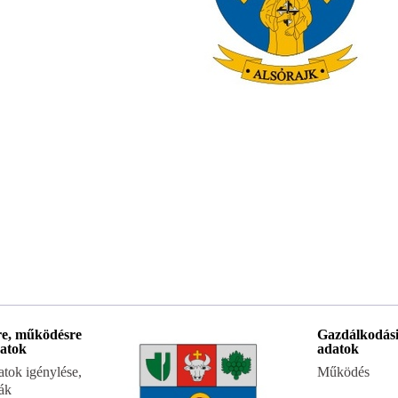
re, működésre
Gazdálkodás
atok
adatok
tok igénylése,
Működés
ták