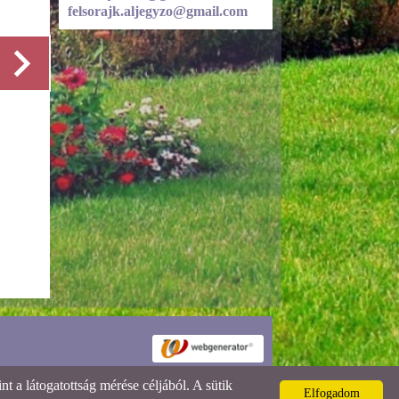
felsorajk.aljegyzo@gmail.com
Részletek
 a látogatottság mérése céljából. A sütik
Elfogadom