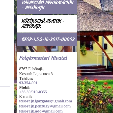
VÁLASZTÁSI INFORMÁCIÓK
- ALSÓRAJK
KÖZÉRDEKŰ ADATOK -
ALSÓRAJK
EFOP-1.5.2-16-2017-00008
Polgármesteri Hivatal
8767 Felsőrajk,
Kossuth Lajos utca 8.
Telefon:
93/354-001
Mobil:
+36 30/910-0355
i
Tevékenységre, működésre
E-mail:
vonatkozó adatok
felsorajk.igazgatas@gmail.com
Közszolgáltatások
felsorajk.penzugy@gmail.com
felsorajk.ado@gmail.com