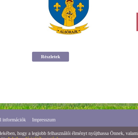
Részletek
l információk
Impresszum
ében, hogy a legjobb felhasználói élményt nyújthassa Önnek, valamint