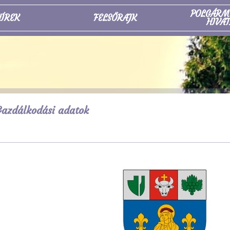
POLGÁRM
ÍREK
FELSŐRAJK
HIVAT
azdálkodási adatok