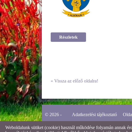
Részletek
«
Vissza az előző oldalra!
© 2026 -
Adatkezelési tájékoztató
Olda
Weboldalunk sütiket (cookie) használ működése folyamán annak érdek