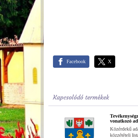
Facebook
X
Kapcsolódó termékek
Tevékenység
vonatkozó ad
Közérdekű ada
közzétételi lis