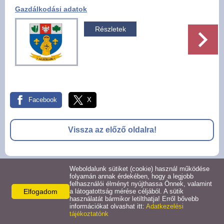
Gazdálkodási adatok
Pályázatok
Részletek
Választási információk -
Felsőrajk
Választási információk -
Alsórajk
Facebook
X
Közérdekű adatok -
Alsórajk
Vissza az előző oldalra!
EFOP-1.5.2-16-2017-00008
Weboldalunk sütiket (cookie) használ működése
© 2026 -
folyamán annak érdekében, hogy a legjobb
felhasználói élményt nyújthassa Önnek, valamint
Adatkezelési tájékoztató
Oldal információk
Impresszum
Elfogadom
a látogatottság mérése céljából. A sütik
használatát bármikor letilthatja! Erről bővebb
információkat olvashat itt:
Adatkezelési
tájékoztatónk