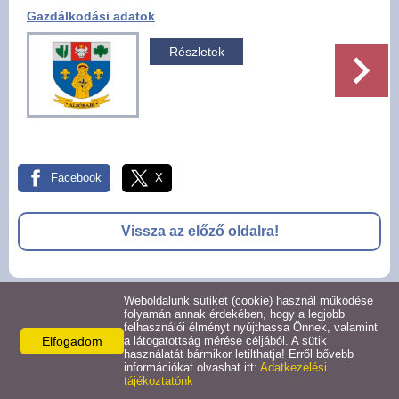
Gazdálkodási adatok
Pályázatok
Részletek
Választási információk -
Felsőrajk
Választási információk -
Alsórajk
Facebook
X
Közérdekű adatok -
Alsórajk
Vissza az előző oldalra!
EFOP-1.5.2-16-2017-00008
Weboldalunk sütiket (cookie) használ működése
© 2026 -
folyamán annak érdekében, hogy a legjobb
felhasználói élményt nyújthassa Önnek, valamint
Adatkezelési tájékoztató
Oldal információk
Impresszum
Elfogadom
a látogatottság mérése céljából. A sütik
használatát bármikor letilthatja! Erről bővebb
információkat olvashat itt:
Adatkezelési
tájékoztatónk