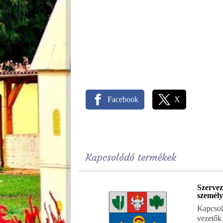
Facebook
X
Kapcsolódó termékek
Szervez
személy
Kapcsola
vezetők