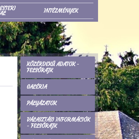
ESTERI
INTÉZMÉNYEK
AL
KÖZÉRDEKŰ ADATOK -
FELSŐRAJK
GALÉRIA
PÁLYÁZATOK
VÁLASZTÁSI INFORMÁCIÓK
- FELSŐRAJK