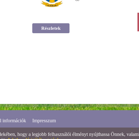
Részletek
l információk
Impresszum
ében, hogy a legjobb felhasználói élményt nyújthassa Önnek, valamint