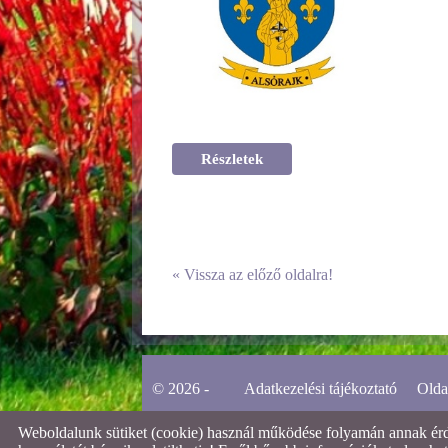
Részletek
«
Vissza az előző oldalra!
© 2026 -
Adatkezelési tájékoztató
Olda
Weboldalunk sütiket (cookie) használ működése folyamán annak érdek