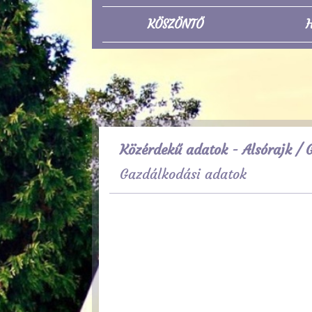
KÖSZÖNTŐ
H
Közérdekű adatok - Alsórajk
/ G
Gazdálkodási adatok