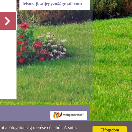
felsorajk.aljegyzo@gmail.com
Részletek
 a látogatottság mérése céljából. A sütik
Elfogadom