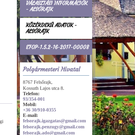
VÁLASZTÁSI INFORMÁCIÓK
- ALSÓRAJK
KÖZÉRDEKŰ ADATOK -
ALSÓRAJK
EFOP-1.5.2-16-2017-00008
Polgármesteri Hivatal
8767 Felsőrajk,
Kossuth Lajos utca 8.
Telefon:
93/354-001
Mobil:
+36 30/910-0355
Gazdálkodási
E-mail:
adatok
felsorajk.igazgatas@gmail.com
gi
Működés
felsorajk.penzugy@gmail.com
felsorajk.ado@gmail.com