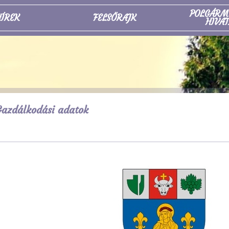
POLGÁRM
ÍREK
FELSŐRAJK
HIVAT
azdálkodási adatok