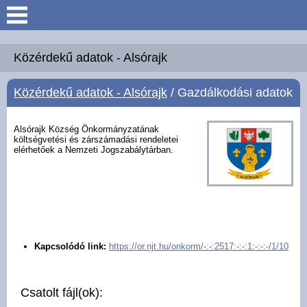
Keresés
Köszöntő
Közérdekű adatok - Alsórajk
Közérdekű adatok - Alsórajk
/ Gazdálkodási adatok
Hírek
Felsőrajk
Alsórajk Község Önkormányzatának
költségvetési és zárszámadási rendeletei
elérhetőek a Nemzeti Jogszabálytárban.
Polgármesteri Hivatal
Intézmények
Közérdekű adatok -
Kapcsolódó link:
https://or.njt.hu/onkorm/-:-:2517:-:-:1:-:-:-/1/10
Felsőrajk
Galéria
Csatolt fájl(ok):