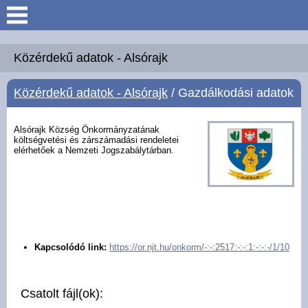
Keresés
Köszöntő
Közérdekű adatok - Alsórajk
Közérdekű adatok - Alsórajk
/ Gazdálkodási adatok
Hírek
Felsőrajk
Alsórajk Község Önkormányzatának
költségvetési és zárszámadási rendeletei
elérhetőek a Nemzeti Jogszabálytárban.
Polgármesteri Hivatal
Intézmények
Közérdekű adatok -
Kapcsolódó link:
https://or.njt.hu/onkorm/-:-:2517:-:-:1:-:-:-/1/10
Felsőrajk
Galéria
Csatolt fájl(ok):