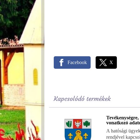
Facebook
X
Kapcsolódó termékek
Tevékenységre,
vonatkozó adat
A hatósági ügyek
rendjével kapcso