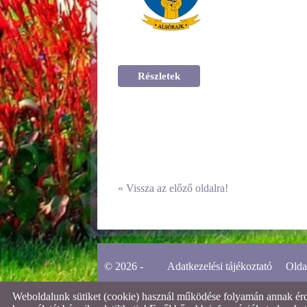
Részletek
«
Vissza az előző oldalra!
© 2026 -
Adatkezelési tájékoztató
Olda
Weboldalunk sütiket (cookie) használ működése folyamán annak érdek