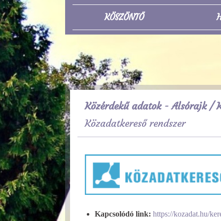
KÖSZÖNTŐ
H
Közérdekű adatok - Alsórajk
/ K
Közadatkereső rendszer
Kapcsolódó link:
https://kozadat.hu/ker