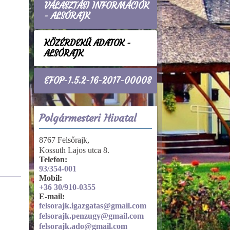
VÁLASZTÁSI INFORMÁCIÓK
- ALSÓRAJK
KÖZÉRDEKŰ ADATOK -
ALSÓRAJK
EFOP-1.5.2-16-2017-00008
Polgármesteri Hivatal
8767 Felsőrajk,
Kossuth Lajos utca 8.
Telefon:
93/354-001
Mobil:
+36 30/910-0355
Szervezeti, személyzeti adatok
E-mail:
felsorajk.igazgatas@gmail.com
Felettes, felügyeleti, törvényességi
felsorajk.penzugy@gmail.com
ellenőrzést vagy felügyeletet
felsorajk.ado@gmail.com
gyakorló szervek