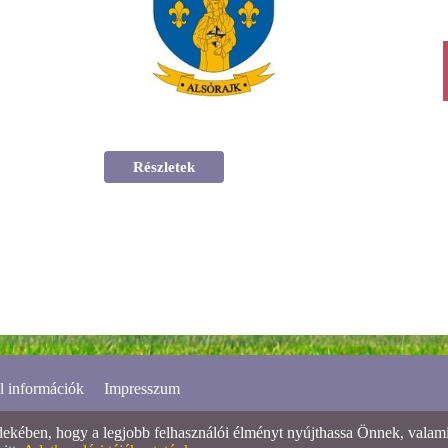
Részletek
l információk
Impresszum
ében, hogy a legjobb felhasználói élményt nyújthassa Önnek, valamint