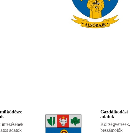
 működésre
Gazdálkodási
ok
adatok
 intézésének
Költségvetések,
latos adatok
beszámolók