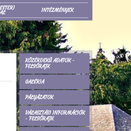
ESTERI
INTÉZMÉNYEK
AL
KÖZÉRDEKŰ ADATOK -
FELSŐRAJK
GALÉRIA
PÁLYÁZATOK
VÁLASZTÁSI INFORMÁCIÓK
- FELSŐRAJK