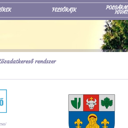
POLGÁRM
ÍREK
FELSŐRAJK
HIVAT
özadatkereső rendszer
eso/