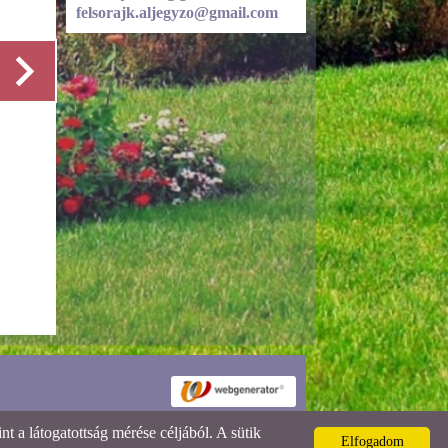
felsorajk.aljegyzo@gmail.com
Részletek
 a látogatottság mérése céljából. A sütik
Elfogadom