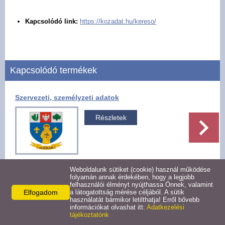
Pályázatok
Kapcsolódó link:
https://kozadat.hu/kereso/
Választási információk -
Felsőrajk
Kapcsolódó termékek
Választási információk -
Alsórajk
Szervezeti, személyzeti adatok
Közérdekű adatok -
Részletek
Alsórajk
EFOP-1.5.2-16-2017-00008
Weboldalunk sütiket (cookie) használ működése
folyamán annak érdekében, hogy a legjobb
felhasználói élményt nyújthassa Önnek, valamint
Facebook
X
Elfogadom
a látogatottság mérése céljából. A sütik
használatát bármikor letilthatja! Erről bővebb
információkat olvashat itt:
Adatkezelési
tájékoztatónk
Vissza az előző oldalra!