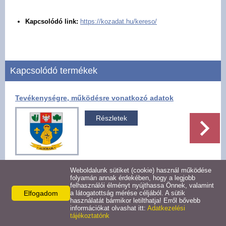
Pályázatok
Kapcsolódó link:
https://kozadat.hu/kereso/
Választási információk -
Felsőrajk
Kapcsolódó termékek
Választási információk -
Alsórajk
Tevékenységre, működésre vonatkozó adatok
Közérdekű adatok -
Részletek
Alsórajk
EFOP-1.5.2-16-2017-00008
Weboldalunk sütiket (cookie) használ működése
folyamán annak érdekében, hogy a legjobb
felhasználói élményt nyújthassa Önnek, valamint
Facebook
X
Elfogadom
a látogatottság mérése céljából. A sütik
használatát bármikor letilthatja! Erről bővebb
információkat olvashat itt:
Adatkezelési
tájékoztatónk
Vissza az előző oldalra!