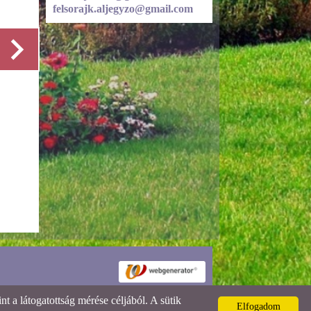
felsorajk.aljegyzo@gmail.com
Részletek
 a látogatottság mérése céljából. A sütik
Elfogadom