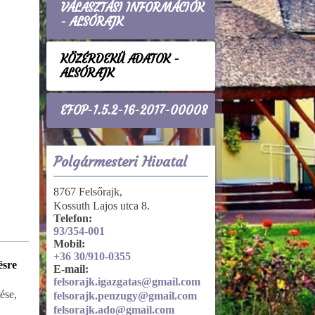
VÁLASZTÁSI INFORMÁCIÓK
- ALSÓRAJK
KÖZÉRDEKŰ ADATOK -
ALSÓRAJK
EFOP-1.5.2-16-2017-00008
Polgármesteri Hivatal
8767 Felsőrajk,
Kossuth Lajos utca 8.
Telefon:
93/354-001
Mobil:
+36 30/910-0355
ésre
Gazdálkodási
E-mail:
adatok
felsorajk.igazgatas@gmail.com
ése,
Költségvetések,
felsorajk.penzugy@gmail.com
beszámolók
felsorajk.ado@gmail.com