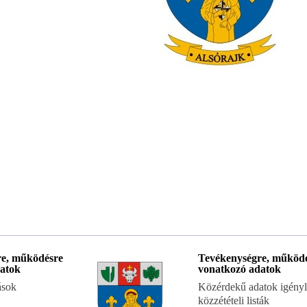
re, működésre
Tevékenységre, működ
atok
vonatkozó adatok
ások
Közérdekű adatok igényl
közzétételi listák