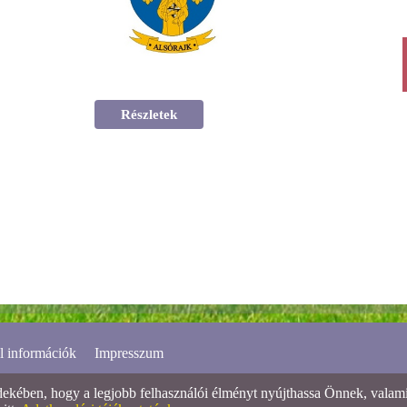
Részletek
l információk
Impresszum
ében, hogy a legjobb felhasználói élményt nyújthassa Önnek, valamint