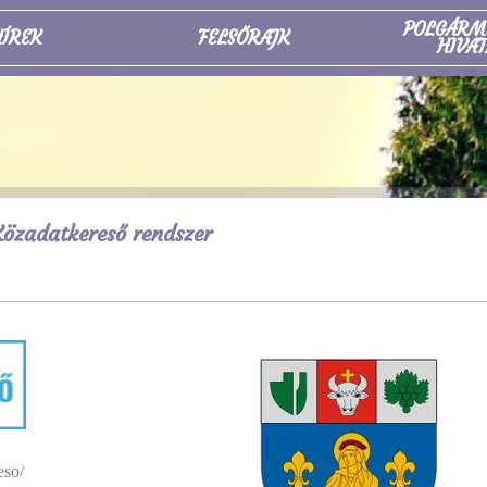
POLGÁRM
ÍREK
FELSŐRAJK
HIVAT
özadatkereső rendszer
eso/