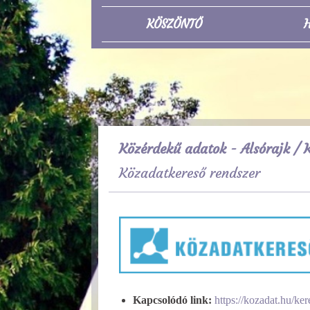
KÖSZÖNTŐ
H
Közérdekű adatok - Alsórajk
/ K
Közadatkereső rendszer
Kapcsolódó link:
https://kozadat.hu/ker