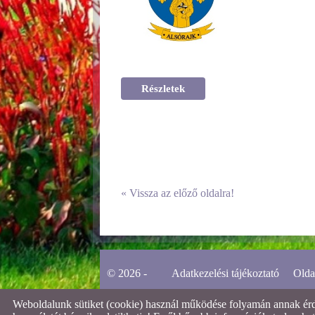
Részletek
«
Vissza az előző oldalra!
© 2026 -
Adatkezelési tájékoztató
Olda
Weboldalunk sütiket (cookie) használ működése folyamán annak érdek