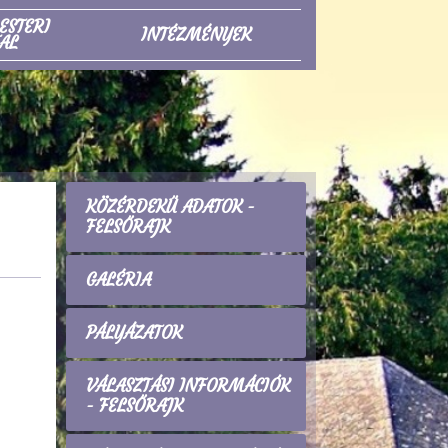
ESTERI
INTÉZMÉNYEK
AL
KÖZÉRDEKŰ ADATOK -
FELSŐRAJK
GALÉRIA
PÁLYÁZATOK
VÁLASZTÁSI INFORMÁCIÓK
- FELSŐRAJK