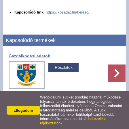
Pályázatok
Kapcsolódó link:
https://kozadat.hu/kereso/
Választási információk -
Felsőrajk
Kapcsolódó termékek
Választási információk -
Alsórajk
Gazdálkodási adatok
Közérdekű adatok -
Részletek
Alsórajk
EFOP-1.5.2-16-2017-00008
Weboldalunk sütiket (cookie) használ működése
folyamán annak érdekében, hogy a legjobb
felhasználói élményt nyújthassa Önnek, valamint
Facebook
X
Elfogadom
a látogatottság mérése céljából. A sütik
használatát bármikor letilthatja! Erről bővebb
információkat olvashat itt:
Adatkezelési
tájékoztatónk
Vissza az előző oldalra!