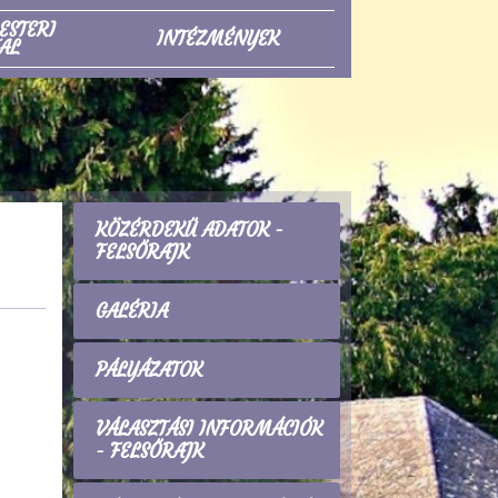
ESTERI
INTÉZMÉNYEK
AL
KÖZÉRDEKŰ ADATOK -
FELSŐRAJK
GALÉRIA
PÁLYÁZATOK
VÁLASZTÁSI INFORMÁCIÓK
- FELSŐRAJK