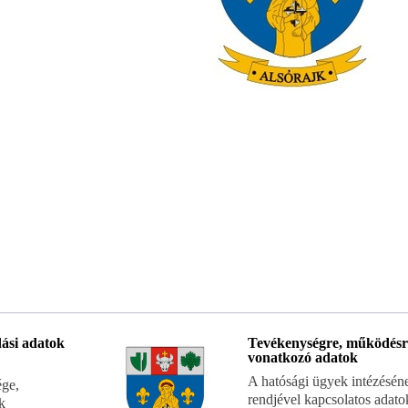
ási adatok
Tevékenységre, működésr
vonatkozó adatok
A hatósági ügyek intézésén
ége,
rendjével kapcsolatos adato
k