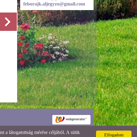
felsorajk.aljegyzo@gmail.com
Részletek
 a látogatottság mérése céljából. A sütik
Elfogadom