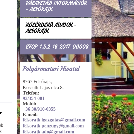
VÁLASZTÁSI INFORMÁCIÓK
- ALSÓRAJK
KÖZÉRDEKŰ ADATOK -
ALSÓRAJK
EFOP-1.5.2-16-2017-00008
Polgármesteri Hivatal
8767 Felsőrajk,
Kossuth Lajos utca 8.
Telefon:
93/354-001
Mobil:
+36 30/910-0355
e
Tevékenységre, működésre
E-mail:
vonatkozó adatok
felsorajk.igazgatas@gmail.com
ek
Nyilvántartások, nyilvános
felsorajk.penzugy@gmail.com
k
kiadványok
felsorajk.ado@gmail.com