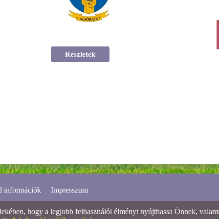
Részletek
l információk
Impresszum
ében, hogy a legjobb felhasználói élményt nyújthassa Önnek, valamint