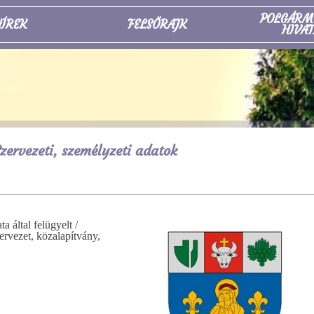
POLGÁRM
ÍREK
FELSŐRAJK
HIVAT
zervezeti, személyzeti adatok
által felügyelt /
zervezet, közalapítvány,