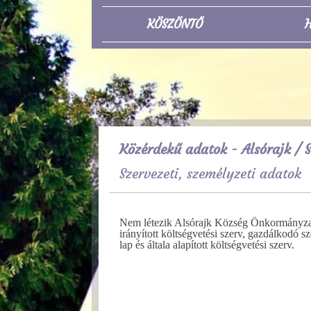
KÖSZÖNTŐ
H
Közérdekű adatok - Alsórajk
/ S
Szervezeti, személyzeti adatok
Nem létezik Alsórajk Község Önkormányzata 
irányított költségvetési szerv, gazdálkodó s
lap és általa alapított költségvetési szerv.