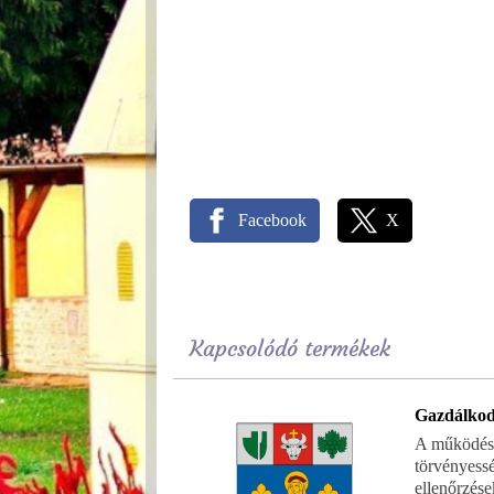
Facebook
X
Kapcsolódó termékek
Gazdálkod
A működés
törvényess
ellenőrzése