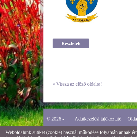
Részletek
«
Vissza az előző oldalra!
© 2026 -
Adatkezelési tájékoztató
Olda
Weboldalunk sütiket (cookie) használ működése folyamán annak érdek