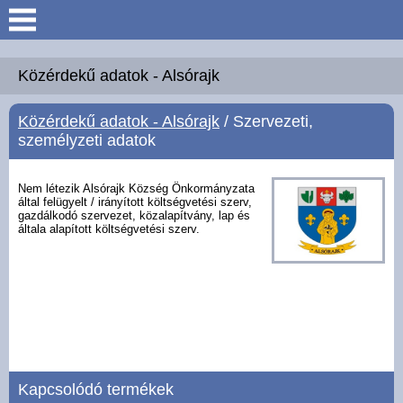
Keresés
Köszöntő
Közérdekű adatok - Alsórajk
Közérdekű adatok - Alsórajk
/ Szervezeti,
Hírek
személyzeti adatok
Felsőrajk
Nem létezik Alsórajk Község Önkormányzata
által felügyelt / irányított költségvetési szerv,
gazdálkodó szervezet, közalapítvány, lap és
Polgármesteri Hivatal
általa alapított költségvetési szerv.
Intézmények
Közérdekű adatok -
Felsőrajk
Galéria
Kapcsolódó termékek