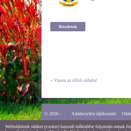
Részletek
«
Vissza az előző oldalra!
© 2026 -
Adatkezelési tájékoztató
Olda
Weboldalunk sütiket (cookie) használ működése folyamán annak érdek