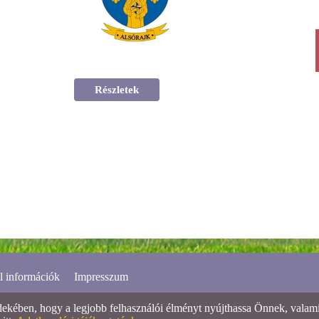
Részletek
l információk
Impresszum
ében, hogy a legjobb felhasználói élményt nyújthassa Önnek, valamint