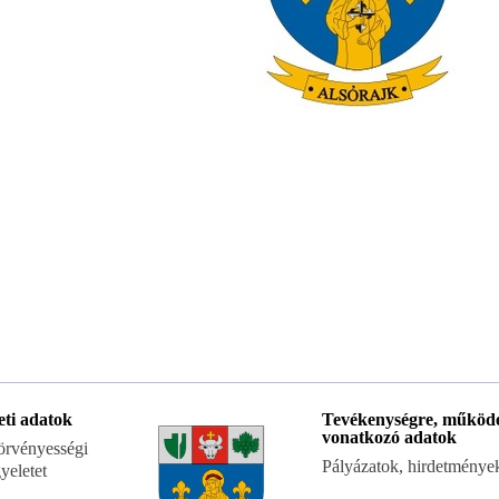
eti adatok
Tevékenységre, működ
vonatkozó adatok
 törvényességi
Pályázatok, hirdetménye
yeletet