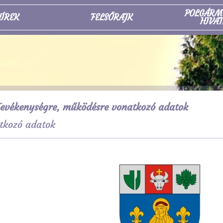
POLGÁRM
ÍREK
FELSŐRAJK
HIVAT
evékenységre, működésre vonatkozó adatok
tkozó adatok