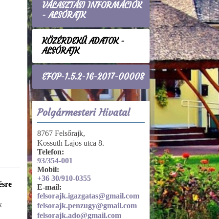
VÁLASZTÁSI INFORMÁCIÓK
- ALSÓRAJK
KÖZÉRDEKŰ ADATOK -
ALSÓRAJK
EFOP-1.5.2-16-2017-00008
Polgármesteri Hivatal
8767 Felsőrajk,
Kossuth Lajos utca 8.
Telefon:
93/354-001
Mobil:
+36 30/910-0355
ésre
Közadatkereső
E-mail:
rendszer
felsorajk.igazgatas@gmail.com
k
Közadatkereső
felsorajk.penzugy@gmail.com
rendszer
felsorajk.ado@gmail.com