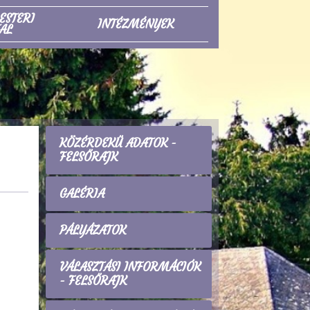
ESTERI
INTÉZMÉNYEK
AL
KÖZÉRDEKŰ ADATOK -
FELSŐRAJK
GALÉRIA
PÁLYÁZATOK
VÁLASZTÁSI INFORMÁCIÓK
- FELSŐRAJK