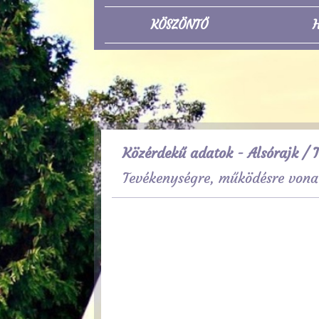
KÖSZÖNTŐ
H
Közérdekű adatok - Alsórajk
/ T
Tevékenységre, működésre vona