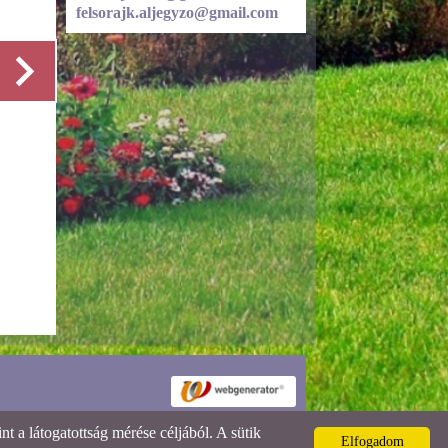
felsorajk.aljegyzo@gmail.com
Részletek
 a látogatottság mérése céljából. A sütik
Elfogadom