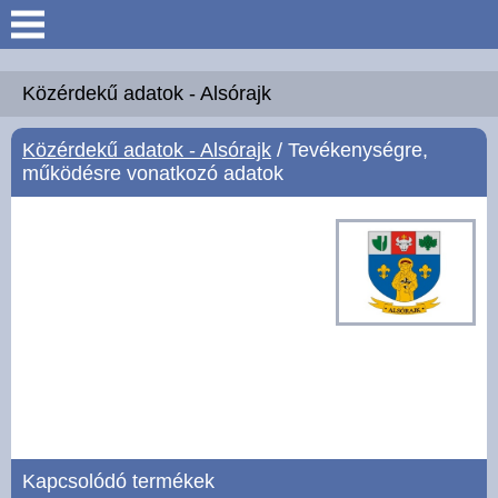
Keresés
Köszöntő
Közérdekű adatok - Alsórajk
Közérdekű adatok - Alsórajk
/ Tevékenységre,
Hírek
működésre vonatkozó adatok
Felsőrajk
Polgármesteri Hivatal
Intézmények
Közérdekű adatok -
Felsőrajk
Galéria
Kapcsolódó termékek