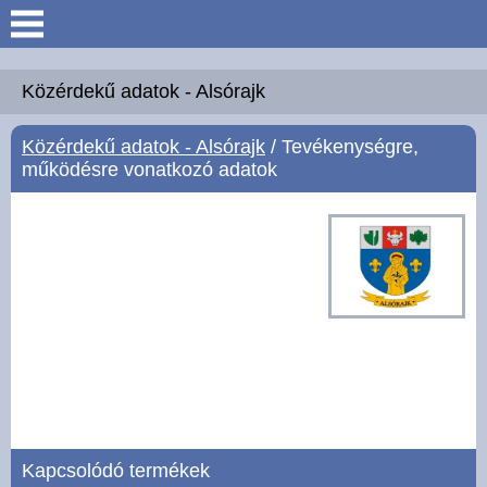
Keresés
Köszöntő
Közérdekű adatok - Alsórajk
Közérdekű adatok - Alsórajk
/ Tevékenységre,
Hírek
működésre vonatkozó adatok
Felsőrajk
Polgármesteri Hivatal
Intézmények
Közérdekű adatok -
Felsőrajk
Galéria
Kapcsolódó termékek