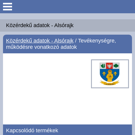
Keresés
Köszöntő
Közérdekű adatok - Alsórajk
Közérdekű adatok - Alsórajk
/ Tevékenységre,
Hírek
működésre vonatkozó adatok
Felsőrajk
Polgármesteri Hivatal
Intézmények
Közérdekű adatok -
Felsőrajk
Galéria
Kapcsolódó termékek