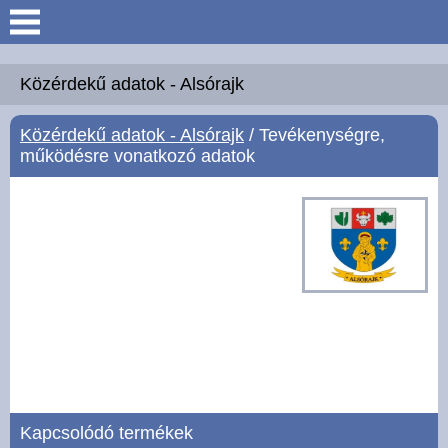
Keresés
Köszöntő
Közérdekű adatok - Alsórajk
Közérdekű adatok - Alsórajk
/ Tevékenységre,
Hírek
működésre vonatkozó adatok
Felsőrajk
Polgármesteri Hivatal
Intézmények
Közérdekű adatok -
Felsőrajk
Galéria
Kapcsolódó termékek