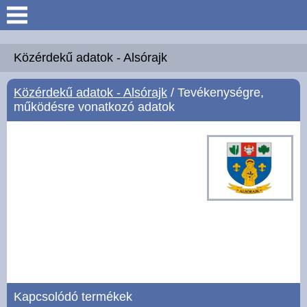
Keresés
Köszöntő
Közérdekű adatok - Alsórajk
Közérdekű adatok - Alsórajk
/ Tevékenységre,
Hírek
működésre vonatkozó adatok
Felsőrajk
Polgármesteri Hivatal
Intézmények
Közérdekű adatok -
Felsőrajk
Galéria
Kapcsolódó termékek