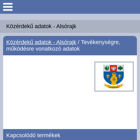
Keresés
Köszöntő
Közérdekű adatok - Alsórajk
Közérdekű adatok - Alsórajk
/ Tevékenységre,
Hírek
működésre vonatkozó adatok
Felsőrajk
Polgármesteri Hivatal
Intézmények
Közérdekű adatok -
Felsőrajk
Galéria
Kapcsolódó termékek