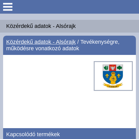
Keresés
Köszöntő
Közérdekű adatok - Alsórajk
Közérdekű adatok - Alsórajk
/ Tevékenységre,
Hírek
működésre vonatkozó adatok
Felsőrajk
Polgármesteri Hivatal
Intézmények
Közérdekű adatok -
Felsőrajk
Galéria
Kapcsolódó termékek