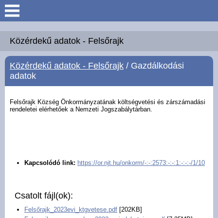
Keresés
Köszöntő
Közérdekű adatok - Felsőrajk
Közérdekű adatok - Felsőrajk
/ Gazdálkodási
Hírek
adatok
Felsőrajk
Felsőrajk Község Önkormányzatának költségvetési és zárszámadási
rendeletei elérhetőek a Nemzeti Jogszabálytárban.
Polgármesteri Hivatal
Intézmények
Kapcsolódó link:
https://or.njt.hu/onkorm/-:-:2573:-:-:1:-:-:-/1/10
Közérdekű adatok -
Felsőrajk
Csatolt fájl(ok):
Galéria
Felsőrajk_2023evi_ktgvetese.pdf
[202KB]