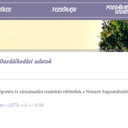
POLGÁRM
ÍREK
FELSŐRAJK
HIVAT
Gazdálkodási adatok
vetési és zárszámadási rendeletei elérhetőek a Nemzeti Jogszabálytár
m/-:-:2573:-:-:1:-:-:-/1/10