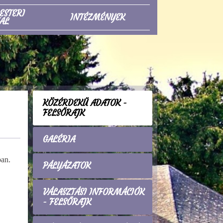
ESTERI
INTÉZMÉNYEK
AL
KÖZÉRDEKŰ ADATOK -
FELSŐRAJK
GALÉRIA
ban.
PÁLYÁZATOK
VÁLASZTÁSI INFORMÁCIÓK
- FELSŐRAJK