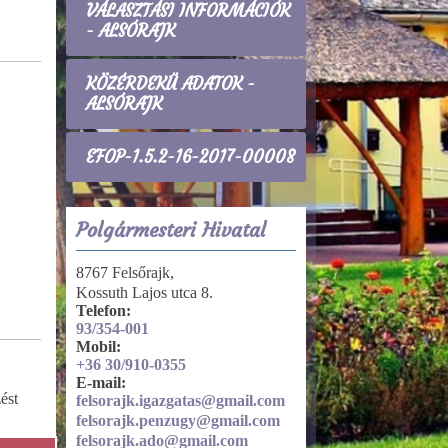
VÁLASZTÁSI INFORMÁCIÓK
- ALSÓRAJK
KÖZÉRDEKŰ ADATOK -
ALSÓRAJK
EFOP-1.5.2-16-2017-00008
Polgármesteri Hivatal
8767 Felsőrajk,
Kossuth Lajos utca 8.
Telefon:
93/354-001
Mobil:
+36 30/910-0355
Szervezeti, személyzeti adatok
E-mail:
zést
Kapcsolat, szervezet, vezetők
felsorajk.igazgatas@gmail.com
felsorajk.penzugy@gmail.com
felsorajk.ado@gmail.com