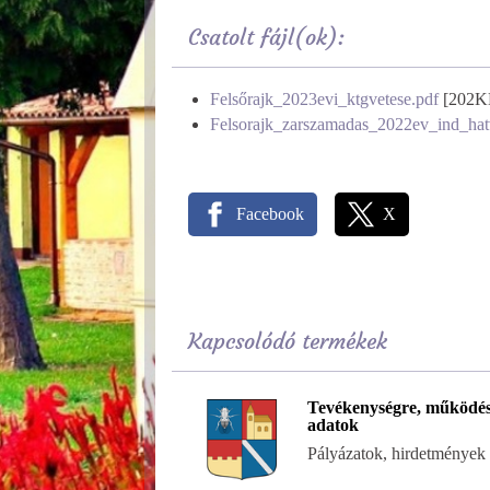
Csatolt fájl(ok):
Felsőrajk_2023evi_ktgvetese.pdf
[202K
Felsorajk_zarszamadas_2022ev_ind_hat
Facebook
X
Kapcsolódó termékek
Tevékenységre, működés
adatok
Pályázatok, hirdetmények