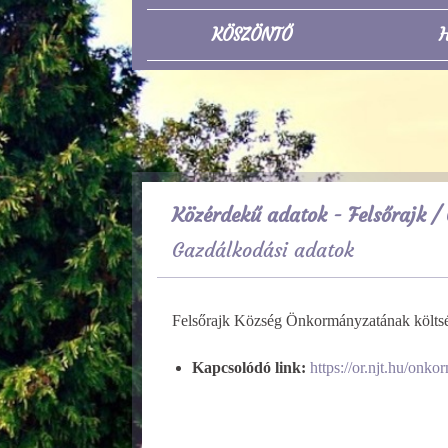
KÖSZÖNTŐ
H
Közérdekű adatok - Felsőrajk
/ 
Gazdálkodási adatok
Felsőrajk Község Önkormányzatának költség
Kapcsolódó link:
https://or.njt.hu/onkor