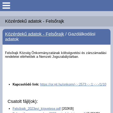
Keresés
Köszöntő
Közérdekű adatok - Felsőrajk
Közérdekű adatok - Felsőrajk
/ Gazdálkodási
Hírek
adatok
Felsőrajk
Felsőrajk Község Önkormányzatának költségvetési és zárszámadási
rendeletei elérhetőek a Nemzeti Jogszabálytárban.
Polgármesteri Hivatal
Intézmények
Kapcsolódó link:
https://or.njt.hu/onkorm/-:-:2573:-:-:1:-:-:-/1/10
Közérdekű adatok -
Felsőrajk
Csatolt fájl(ok):
Galéria
Felsőrajk_2023evi_ktgvetese.pdf
[202KB]