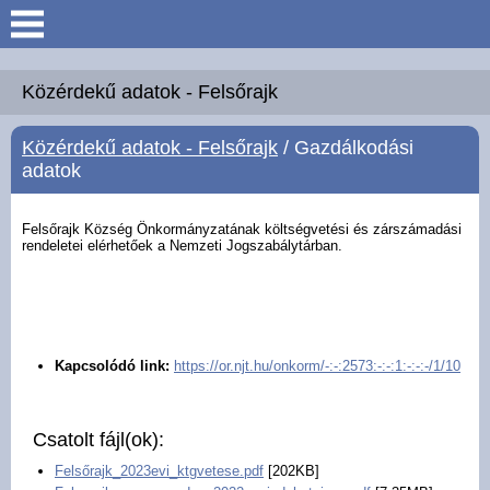
Keresés
Köszöntő
Közérdekű adatok - Felsőrajk
Közérdekű adatok - Felsőrajk
/ Gazdálkodási
Hírek
adatok
Felsőrajk
Felsőrajk Község Önkormányzatának költségvetési és zárszámadási
rendeletei elérhetőek a Nemzeti Jogszabálytárban.
Polgármesteri Hivatal
Intézmények
Kapcsolódó link:
https://or.njt.hu/onkorm/-:-:2573:-:-:1:-:-:-/1/10
Közérdekű adatok -
Felsőrajk
Csatolt fájl(ok):
Galéria
Felsőrajk_2023evi_ktgvetese.pdf
[202KB]