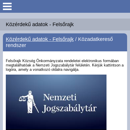
Keresés
Köszöntő
Közérdekű adatok - Felsőrajk
Közérdekű adatok - Felsőrajk
/ Közadatkereső
Hírek
rendszer
Felsőrajk
Felsőrajk Község Önkormányzata rendeletei elektronikus formában
megtalálhatóak a Nemzeti Jogszabálytár felületén. Kérjük kattintson a
logóra, amely a vonatkozó oldalra navigálja.
Polgármesteri Hivatal
Intézmények
Közérdekű adatok -
Felsőrajk
Galéria