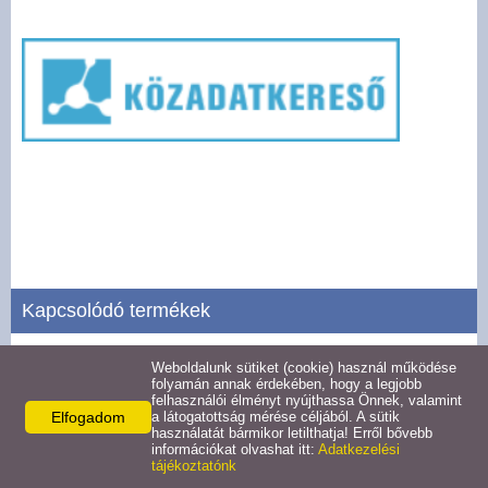
Pályázatok
Választási információk -
Felsőrajk
Választási információk -
Alsórajk
Közérdekű adatok -
Alsórajk
Kapcsolódó termékek
EFOP-1.5.2-16-2017-00008
Weboldalunk sütiket (cookie) használ működése
Szervezeti, személyzeti adatok
folyamán annak érdekében, hogy a legjobb
felhasználói élményt nyújthassa Önnek, valamint
Részletek
Elfogadom
a látogatottság mérése céljából. A sütik
használatát bármikor letilthatja! Erről bővebb
információkat olvashat itt:
Adatkezelési
tájékoztatónk