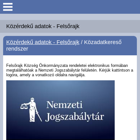
Keresés
Köszöntő
Közérdekű adatok - Felsőrajk
Közérdekű adatok - Felsőrajk
/ Közadatkereső
Hírek
rendszer
Felsőrajk
Felsőrajk Község Önkormányzata rendeletei elektronikus formában
megtalálhatóak a Nemzeti Jogszabálytár felületén. Kérjük kattintson a
logóra, amely a vonatkozó oldalra navigálja.
Polgármesteri Hivatal
Intézmények
Közérdekű adatok -
Felsőrajk
Galéria