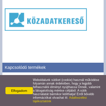
Pályázatok
Választási információk -
Felsőrajk
Választási információk -
Alsórajk
Közérdekű adatok -
Alsórajk
Kapcsolódó termékek
EFOP-1.5.2-16-2017-00008
Weboldalunk sütiket (cookie) használ működése
Tevékenységre, működésre vonatkozó adatok
folyamán annak érdekében, hogy a legjobb
felhasználói élményt nyújthassa Önnek, valamint
Részletek
Elfogadom
a látogatottság mérése céljából. A sütik
használatát bármikor letilthatja! Erről bővebb
információkat olvashat itt:
Adatkezelési
tájékoztatónk