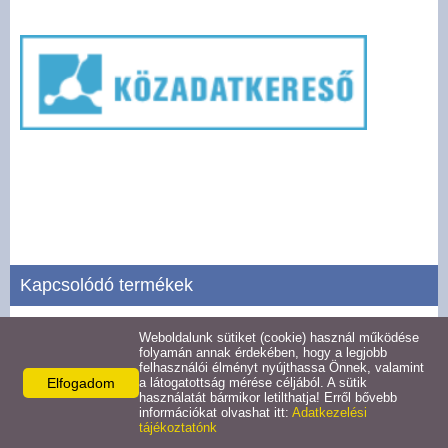
Pályázatok
Választási információk -
Felsőrajk
Választási információk -
Alsórajk
Közérdekű adatok -
Alsórajk
Kapcsolódó termékek
EFOP-1.5.2-16-2017-00008
Weboldalunk sütiket (cookie) használ működése
Szervezeti, személyzeti adatok
folyamán annak érdekében, hogy a legjobb
felhasználói élményt nyújthassa Önnek, valamint
Részletek
Elfogadom
a látogatottság mérése céljából. A sütik
használatát bármikor letilthatja! Erről bővebb
információkat olvashat itt:
Adatkezelési
tájékoztatónk