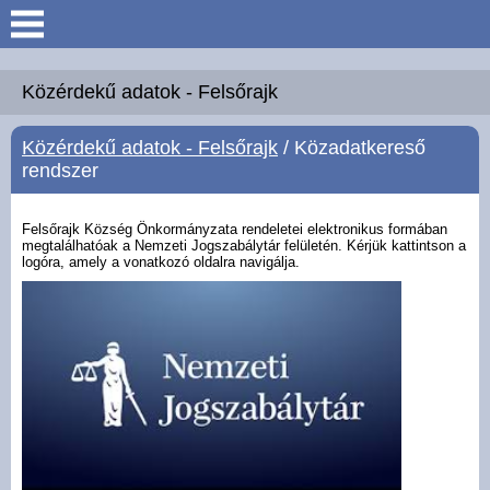
Keresés
Köszöntő
Közérdekű adatok - Felsőrajk
Közérdekű adatok - Felsőrajk
/ Közadatkereső
Hírek
rendszer
Felsőrajk
Felsőrajk Község Önkormányzata rendeletei elektronikus formában
megtalálhatóak a Nemzeti Jogszabálytár felületén. Kérjük kattintson a
logóra, amely a vonatkozó oldalra navigálja.
Polgármesteri Hivatal
Intézmények
Közérdekű adatok -
Felsőrajk
Galéria