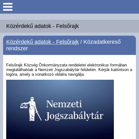
Keresés
Köszöntő
Közérdekű adatok - Felsőrajk
Közérdekű adatok - Felsőrajk
/ Közadatkereső
Hírek
rendszer
Felsőrajk
Felsőrajk Község Önkormányzata rendeletei elektronikus formában
megtalálhatóak a Nemzeti Jogszabálytár felületén. Kérjük kattintson a
logóra, amely a vonatkozó oldalra navigálja.
Polgármesteri Hivatal
Intézmények
Közérdekű adatok -
Felsőrajk
Galéria