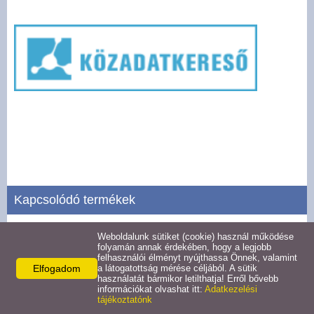
Pályázatok
Választási információk -
Felsőrajk
Választási információk -
Alsórajk
Közérdekű adatok -
Alsórajk
Kapcsolódó termékek
EFOP-1.5.2-16-2017-00008
Weboldalunk sütiket (cookie) használ működése
Tevékenységre, működésre vonatkozó adatok
folyamán annak érdekében, hogy a legjobb
felhasználói élményt nyújthassa Önnek, valamint
Részletek
Elfogadom
a látogatottság mérése céljából. A sütik
használatát bármikor letilthatja! Erről bővebb
információkat olvashat itt:
Adatkezelési
tájékoztatónk