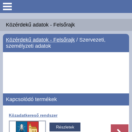
Keresés
Köszöntő
Közérdekű adatok - Felsőrajk
Közérdekű adatok - Felsőrajk
/ Szervezeti,
Hírek
személyzeti adatok
Felsőrajk
Polgármesteri Hivatal
Intézmények
Kapcsolódó termékek
Közérdekű adatok -
Felsőrajk
Közadatkereső rendszer
Galéria
Részletek