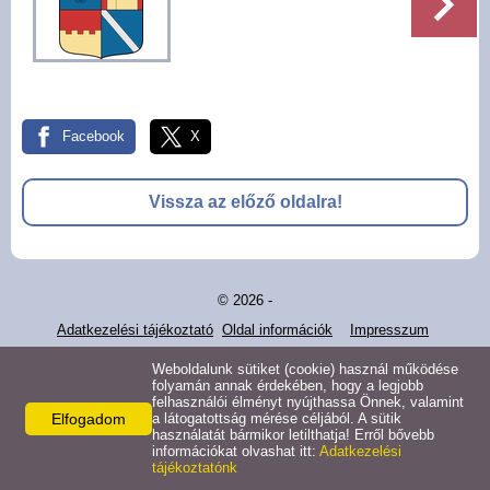
Pályázatok
Választási információk -
Felsőrajk
Facebook
X
Választási információk -
Alsórajk
Vissza az előző oldalra!
Közérdekű adatok -
Alsórajk
© 2026 -
EFOP-1.5.2-16-2017-00008
Adatkezelési tájékoztató
Oldal információk
Impresszum
Weboldalunk sütiket (cookie) használ működése
folyamán annak érdekében, hogy a legjobb
felhasználói élményt nyújthassa Önnek, valamint
Elfogadom
a látogatottság mérése céljából. A sütik
használatát bármikor letilthatja! Erről bővebb
információkat olvashat itt:
Adatkezelési
tájékoztatónk