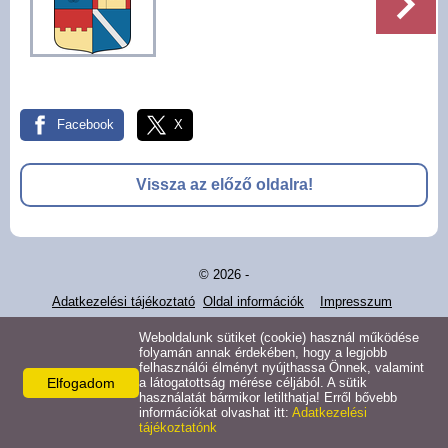
Pályázatok
Választási információk -
Felsőrajk
Facebook
X
Választási információk -
Alsórajk
Vissza az előző oldalra!
Közérdekű adatok -
Alsórajk
© 2026 -
EFOP-1.5.2-16-2017-00008
Adatkezelési tájékoztató
Oldal információk
Impresszum
Weboldalunk sütiket (cookie) használ működése
folyamán annak érdekében, hogy a legjobb
felhasználói élményt nyújthassa Önnek, valamint
Elfogadom
a látogatottság mérése céljából. A sütik
használatát bármikor letilthatja! Erről bővebb
információkat olvashat itt:
Adatkezelési
tájékoztatónk