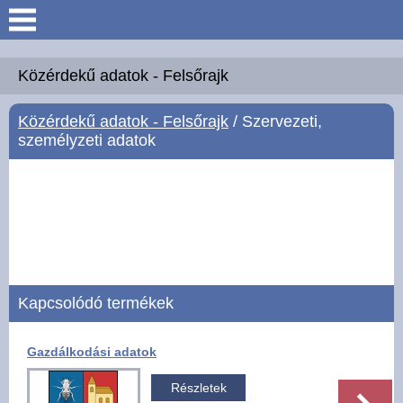
Keresés
Köszöntő
Közérdekű adatok - Felsőrajk
Közérdekű adatok - Felsőrajk
/ Szervezeti,
Hírek
személyzeti adatok
Felsőrajk
Polgármesteri Hivatal
Intézmények
Kapcsolódó termékek
Közérdekű adatok -
Felsőrajk
Gazdálkodási adatok
Galéria
Részletek