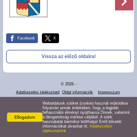
Pályázatok
Választási információk -
Felsőrajk
Facebook
X
Választási információk -
Alsórajk
Vissza az előző oldalra!
Közérdekű adatok -
Alsórajk
© 2026 -
EFOP-1.5.2-16-2017-00008
Adatkezelési tájékoztató
Oldal információk
Impresszum
Weboldalunk sütiket (cookie) használ működése
folyamán annak érdekében, hogy a legjobb
felhasználói élményt nyújthassa Önnek, valamint
Elfogadom
a látogatottság mérése céljából. A sütik
használatát bármikor letilthatja! Erről bővebb
információkat olvashat itt:
Adatkezelési
tájékoztatónk