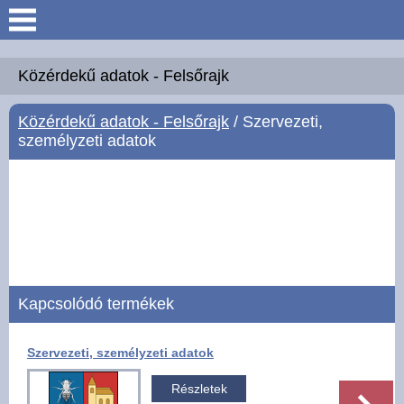
Keresés
Köszöntő
Közérdekű adatok - Felsőrajk
Közérdekű adatok - Felsőrajk
/ Szervezeti,
Hírek
személyzeti adatok
Felsőrajk
Polgármesteri Hivatal
Intézmények
Kapcsolódó termékek
Közérdekű adatok -
Felsőrajk
Szervezeti, személyzeti adatok
Galéria
Részletek