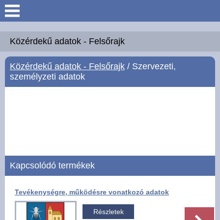
Keresés
Köszöntő
Közérdekű adatok - Felsőrajk
Közérdekű adatok - Felsőrajk
/ Szervezeti,
Hírek
személyzeti adatok
Felsőrajk
Polgármesteri Hivatal
Intézmények
Kapcsolódó termékek
Közérdekű adatok -
Felsőrajk
Tevékenységre, működésre vonatkozó adatok
Galéria
Részletek