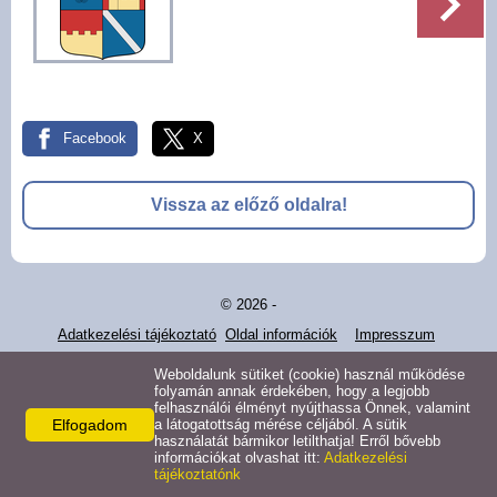
Pályázatok
Választási információk -
Felsőrajk
Facebook
X
Választási információk -
Alsórajk
Vissza az előző oldalra!
Közérdekű adatok -
Alsórajk
© 2026 -
EFOP-1.5.2-16-2017-00008
Adatkezelési tájékoztató
Oldal információk
Impresszum
Weboldalunk sütiket (cookie) használ működése
folyamán annak érdekében, hogy a legjobb
felhasználói élményt nyújthassa Önnek, valamint
Elfogadom
a látogatottság mérése céljából. A sütik
használatát bármikor letilthatja! Erről bővebb
információkat olvashat itt:
Adatkezelési
tájékoztatónk