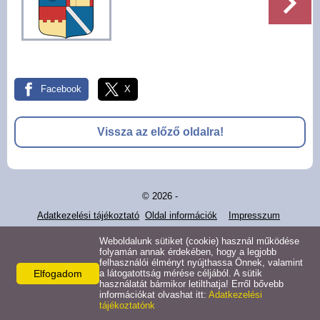
Pályázatok
Választási információk -
Felsőrajk
Facebook
X
Választási információk -
Alsórajk
Vissza az előző oldalra!
Közérdekű adatok -
Alsórajk
© 2026 -
EFOP-1.5.2-16-2017-00008
Adatkezelési tájékoztató
Oldal információk
Impresszum
Weboldalunk sütiket (cookie) használ működése
folyamán annak érdekében, hogy a legjobb
felhasználói élményt nyújthassa Önnek, valamint
Elfogadom
a látogatottság mérése céljából. A sütik
használatát bármikor letilthatja! Erről bővebb
információkat olvashat itt:
Adatkezelési
tájékoztatónk