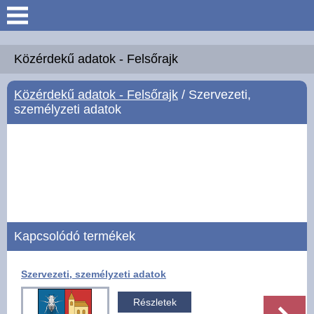
Keresés
Köszöntő
Közérdekű adatok - Felsőrajk
Közérdekű adatok - Felsőrajk
/ Szervezeti,
Hírek
személyzeti adatok
Felsőrajk
Polgármesteri Hivatal
Intézmények
Kapcsolódó termékek
Közérdekű adatok -
Felsőrajk
Szervezeti, személyzeti adatok
Galéria
Részletek