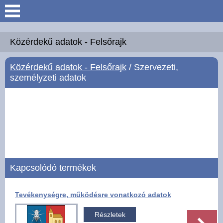
Keresés
Köszöntő
Közérdekű adatok - Felsőrajk
Közérdekű adatok - Felsőrajk
/ Szervezeti,
Hírek
személyzeti adatok
Felsőrajk
Polgármesteri Hivatal
Intézmények
Kapcsolódó termékek
Közérdekű adatok -
Felsőrajk
Tevékenységre, működésre vonatkozó adatok
Galéria
Részletek