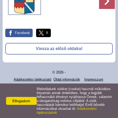
Pályázatok
Választási információk -
Felsőrajk
Facebook
X
Választási információk -
Alsórajk
Vissza az előző oldalra!
Közérdekű adatok -
Alsórajk
© 2026 -
EFOP-1.5.2-16-2017-00008
Adatkezelési tájékoztató
Oldal információk
Impresszum
Weboldalunk sütiket (cookie) használ működése
folyamán annak érdekében, hogy a legjobb
felhasználói élményt nyújthassa Önnek, valamint
Elfogadom
a látogatottság mérése céljából. A sütik
használatát bármikor letilthatja! Erről bővebb
információkat olvashat itt:
Adatkezelési
tájékoztatónk