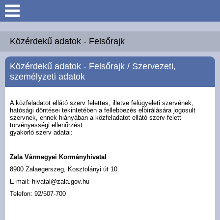
Keresés
Köszöntő
Közérdekű adatok - Felsőrajk
Közérdekű adatok - Felsőrajk
/ Szervezeti,
Hírek
személyzeti adatok
Felsőrajk
A közfeladatot ellátó szerv felettes, illetve felügyeleti szervének,
hatósági döntései tekintetében a fellebbezés elbírálására jogosult
szervnek, ennek hiányában a közfeladatot ellátó szerv felett
Polgármesteri Hivatal
törvényességi ellenőrzést
gyakorló szerv adatai:
Intézmények
Zala Vármegyei Kormányhivatal
8900 Zalaegerszeg, Kosztolányi út 10.
Közérdekű adatok -
Felsőrajk
E-mail: hivatal@zala.gov.hu
Telefon: 92/507-700
Galéria