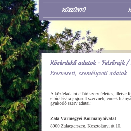
KÖSZÖNTŐ
H
Közérdekű adatok - Felsőrajk
/ 
Szervezeti, személyzeti adatok
A közfeladatot ellátó szerv felettes, illetve
elbírálására jogosult szervnek, ennek hiányá
gyakorló szerv adatai:
Zala Vármegyei Kormányhivatal
8900 Zalaegerszeg, Kosztolányi út 10.