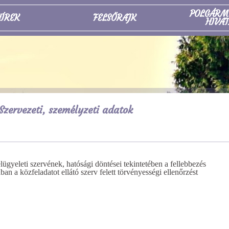
POLGÁRM
ÍREK
FELSŐRAJK
HIVAT
Szervezeti, személyzeti adatok
 felügyeleti szervének, hatósági döntései tekintetében a fellebbezés
ban a közfeladatot ellátó szerv felett törvényességi ellenőrzést