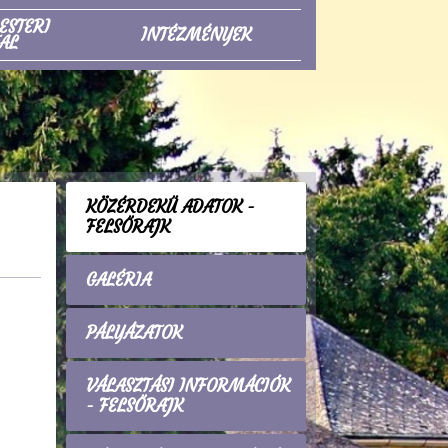
ESTERI
INTÉZMÉNYEK
AL
KÖZÉRDEKŰ ADATOK -
FELSŐRAJK
GALÉRIA
PÁLYÁZATOK
VÁLASZTÁSI INFORMÁCIÓK
- FELSŐRAJK