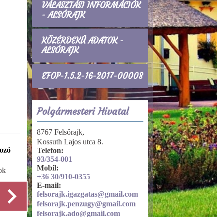
VÁLASZTÁSI INFORMÁCIÓK
- ALSÓRAJK
KÖZÉRDEKŰ ADATOK -
ALSÓRAJK
EFOP-1.5.2-16-2017-00008
Polgármesteri Hivatal
8767 Felsőrajk,
Kossuth Lajos utca 8.
ozó
Gazdálkodási adatok
Telefon:
93/354-001
Költségvetések, beszámolók
Mobil:
ok
+36 30/910-0355
E-mail:
felsorajk.igazgatas@gmail.com
felsorajk.penzugy@gmail.com
felsorajk.ado@gmail.com