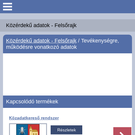
Keresés
Köszöntő
Közérdekű adatok - Felsőrajk
Közérdekű adatok - Felsőrajk
/ Tevékenységre,
Hírek
működésre vonatkozó adatok
Felsőrajk
Polgármesteri Hivatal
Intézmények
Kapcsolódó termékek
Közérdekű adatok -
Felsőrajk
Közadatkereső rendszer
Galéria
Részletek