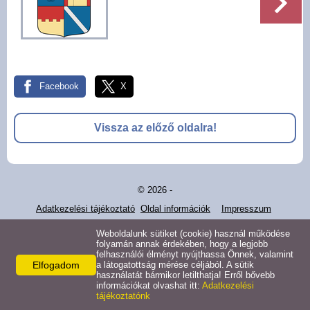
Pályázatok
Választási információk -
Felsőrajk
Facebook
X
Választási információk -
Alsórajk
Vissza az előző oldalra!
Közérdekű adatok -
Alsórajk
© 2026 -
EFOP-1.5.2-16-2017-00008
Adatkezelési tájékoztató
Oldal információk
Impresszum
Weboldalunk sütiket (cookie) használ működése
folyamán annak érdekében, hogy a legjobb
felhasználói élményt nyújthassa Önnek, valamint
Elfogadom
a látogatottság mérése céljából. A sütik
használatát bármikor letilthatja! Erről bővebb
információkat olvashat itt:
Adatkezelési
tájékoztatónk