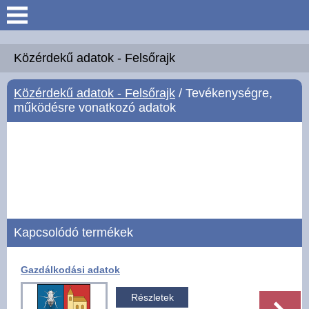
Keresés
Köszöntő
Közérdekű adatok - Felsőrajk
Közérdekű adatok - Felsőrajk
/ Tevékenységre,
Hírek
működésre vonatkozó adatok
Felsőrajk
Polgármesteri Hivatal
Intézmények
Kapcsolódó termékek
Közérdekű adatok -
Felsőrajk
Gazdálkodási adatok
Galéria
Részletek