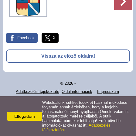
Pályázatok
Választási információk -
Felsőrajk
Facebook
X
Választási információk -
Alsórajk
Vissza az előző oldalra!
Közérdekű adatok -
Alsórajk
© 2026 -
EFOP-1.5.2-16-2017-00008
Adatkezelési tájékoztató
Oldal információk
Impresszum
Weboldalunk sütiket (cookie) használ működése
folyamán annak érdekében, hogy a legjobb
felhasználói élményt nyújthassa Önnek, valamint
Elfogadom
a látogatottság mérése céljából. A sütik
használatát bármikor letilthatja! Erről bővebb
információkat olvashat itt:
Adatkezelési
tájékoztatónk