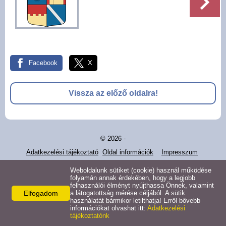
Pályázatok
Választási információk -
Felsőrajk
Facebook
X
Választási információk -
Alsórajk
Vissza az előző oldalra!
Közérdekű adatok -
Alsórajk
© 2026 -
EFOP-1.5.2-16-2017-00008
Adatkezelési tájékoztató
Oldal információk
Impresszum
Weboldalunk sütiket (cookie) használ működése
folyamán annak érdekében, hogy a legjobb
felhasználói élményt nyújthassa Önnek, valamint
Elfogadom
a látogatottság mérése céljából. A sütik
használatát bármikor letilthatja! Erről bővebb
információkat olvashat itt:
Adatkezelési
tájékoztatónk