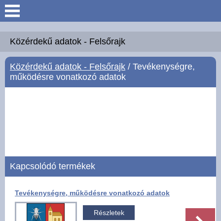
Keresés
Köszöntő
Közérdekű adatok - Felsőrajk
Közérdekű adatok - Felsőrajk
/ Tevékenységre,
Hírek
működésre vonatkozó adatok
Felsőrajk
Polgármesteri Hivatal
Intézmények
Kapcsolódó termékek
Közérdekű adatok -
Felsőrajk
Tevékenységre, működésre vonatkozó adatok
Galéria
Részletek