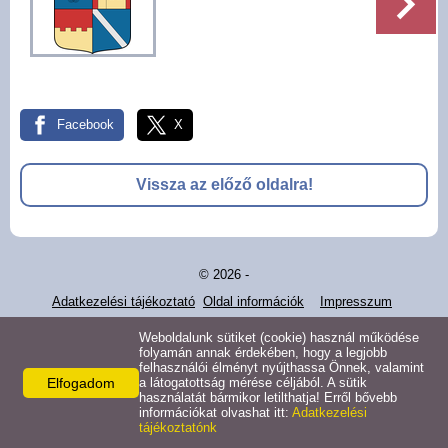
Pályázatok
Választási információk -
Felsőrajk
Facebook
X
Választási információk -
Alsórajk
Vissza az előző oldalra!
Közérdekű adatok -
Alsórajk
© 2026 -
EFOP-1.5.2-16-2017-00008
Adatkezelési tájékoztató
Oldal információk
Impresszum
Weboldalunk sütiket (cookie) használ működése
folyamán annak érdekében, hogy a legjobb
felhasználói élményt nyújthassa Önnek, valamint
Elfogadom
a látogatottság mérése céljából. A sütik
használatát bármikor letilthatja! Erről bővebb
információkat olvashat itt:
Adatkezelési
tájékoztatónk