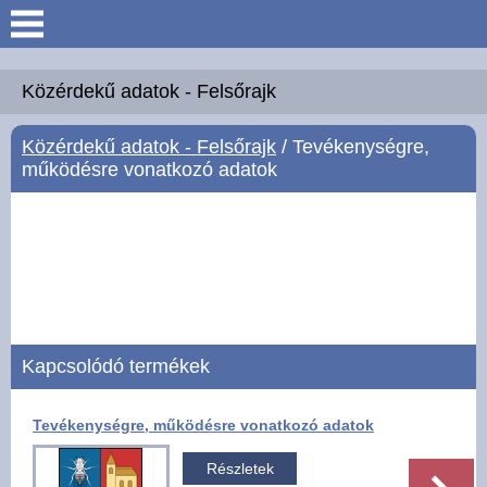
Keresés
Köszöntő
Közérdekű adatok - Felsőrajk
Közérdekű adatok - Felsőrajk
/ Tevékenységre,
Hírek
működésre vonatkozó adatok
Felsőrajk
Polgármesteri Hivatal
Intézmények
Kapcsolódó termékek
Közérdekű adatok -
Felsőrajk
Tevékenységre, működésre vonatkozó adatok
Galéria
Részletek