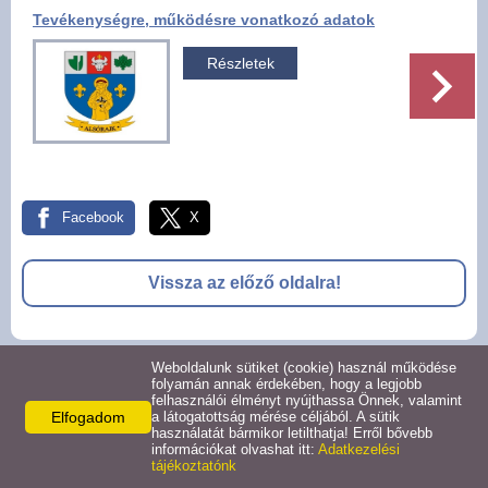
Tevékenységre, működésre vonatkozó adatok
Pályázatok
Részletek
Választási információk -
Felsőrajk
Választási információk -
Alsórajk
Facebook
X
Közérdekű adatok -
Alsórajk
Vissza az előző oldalra!
EFOP-1.5.2-16-2017-00008
Weboldalunk sütiket (cookie) használ működése
© 2026 -
folyamán annak érdekében, hogy a legjobb
felhasználói élményt nyújthassa Önnek, valamint
Adatkezelési tájékoztató
Oldal információk
Impresszum
Elfogadom
a látogatottság mérése céljából. A sütik
használatát bármikor letilthatja! Erről bővebb
információkat olvashat itt:
Adatkezelési
tájékoztatónk