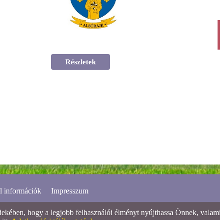
Részletek
l információk
Impresszum
ében, hogy a legjobb felhasználói élményt nyújthassa Önnek, valamint