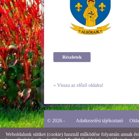
Részletek
«
Vissza az előző oldalra!
© 2026 -
Adatkezelési tájékoztató
Olda
Weboldalunk sütiket (cookie) használ működése folyamán annak érdek