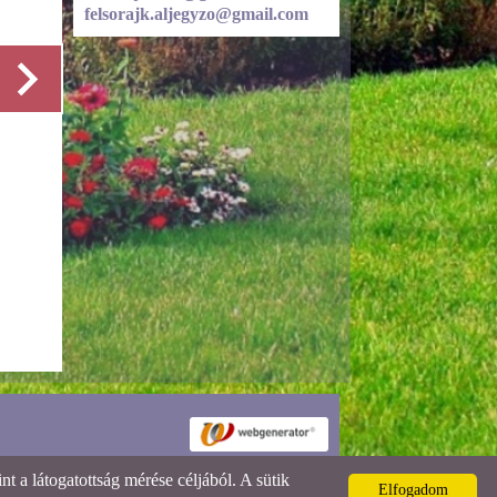
felsorajk.aljegyzo@gmail.com
Részletek
 a látogatottság mérése céljából. A sütik
Elfogadom