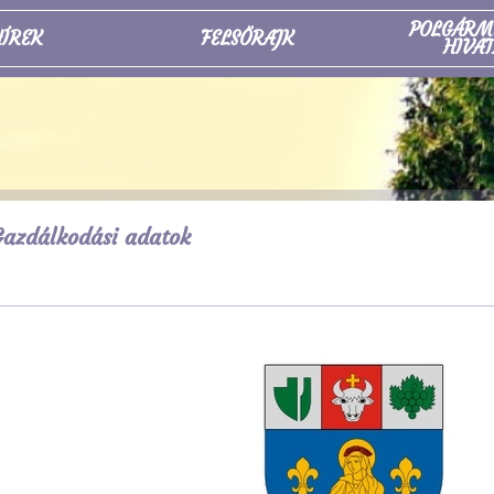
POLGÁRM
ÍREK
FELSŐRAJK
HIVAT
azdálkodási adatok