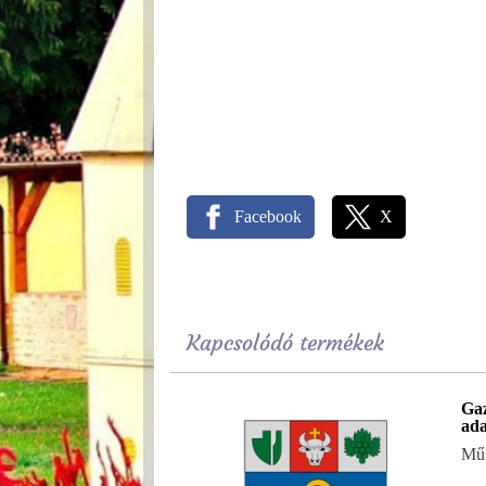
Facebook
X
Kapcsolódó termékek
Gaz
ad
Mű