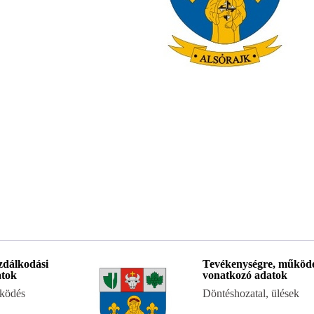
dálkodási
Tevékenységre, működ
atok
vonatkozó adatok
ködés
Döntéshozatal, ülések