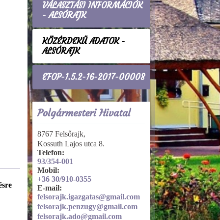
VÁLASZTÁSI INFORMÁCIÓK
- ALSÓRAJK
KÖZÉRDEKŰ ADATOK -
ALSÓRAJK
EFOP-1.5.2-16-2017-00008
Polgármesteri Hivatal
8767 Felsőrajk,
Kossuth Lajos utca 8.
Telefon:
93/354-001
Mobil:
+36 30/910-0355
ésre
Tevékenységre, működésre
E-mail:
vonatkozó adatok
felsorajk.igazgatas@gmail.com
A szerv alaptevékenysége,
felsorajk.penzugy@gmail.com
feladat- és hatásköre
felsorajk.ado@gmail.com