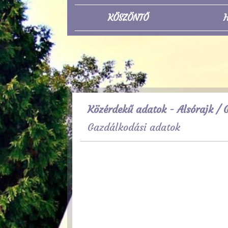
KÖSZÖNTŐ
H
Közérdekű adatok - Alsórajk
/ G
Gazdálkodási adatok