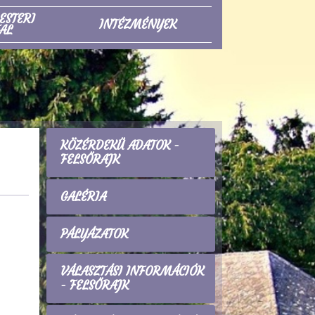
ESTERI
INTÉZMÉNYEK
AL
KÖZÉRDEKŰ ADATOK -
FELSŐRAJK
GALÉRIA
PÁLYÁZATOK
VÁLASZTÁSI INFORMÁCIÓK
- FELSŐRAJK