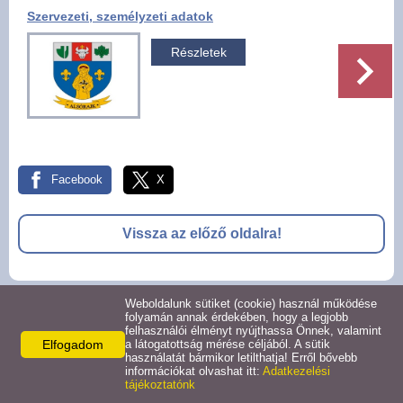
Szervezeti, személyzeti adatok
Pályázatok
Részletek
Választási információk -
Felsőrajk
Választási információk -
Alsórajk
Facebook
X
Közérdekű adatok -
Alsórajk
Vissza az előző oldalra!
EFOP-1.5.2-16-2017-00008
Weboldalunk sütiket (cookie) használ működése
© 2026 -
folyamán annak érdekében, hogy a legjobb
felhasználói élményt nyújthassa Önnek, valamint
Adatkezelési tájékoztató
Oldal információk
Impresszum
Elfogadom
a látogatottság mérése céljából. A sütik
használatát bármikor letilthatja! Erről bővebb
információkat olvashat itt:
Adatkezelési
tájékoztatónk