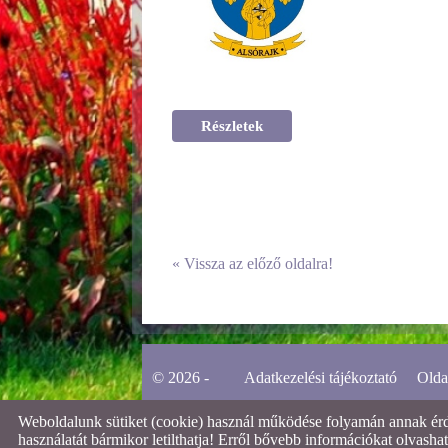
Részletek
«
Vissza az előző oldalra!
© 2026 -
Adatkezelési tájékoztató
Olda
Weboldalunk sütiket (cookie) használ működése folyamán annak érdek
használatát bármikor letilthatja! Erről bővebb információkat olvashat 