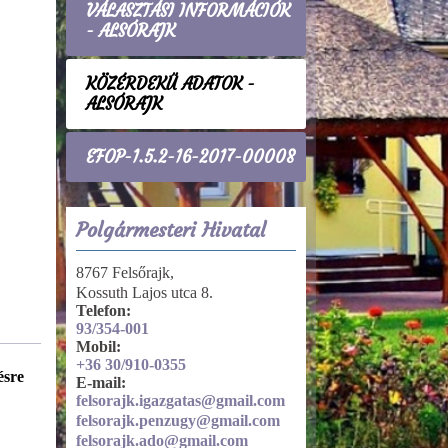
VÁLASZTÁSI INFORMÁCIÓK
- ALSÓRAJK
KÖZÉRDEKŰ ADATOK -
ALSÓRAJK
EFOP-1.5.2-16-2017-00008
Polgármesteri Hivatal
8767 Felsőrajk,
Kossuth Lajos utca 8.
Telefon:
93/354-001
Mobil:
+36 30/910-0355
ésre
Tevékenységre, működésre
E-mail:
vonatkozó adatok
felsorajk.igazgatas@gmail.com
Közérdekű adatok igénylése,
felsorajk.penzugy@gmail.com
közzétételi listák
felsorajk.ado@gmail.com