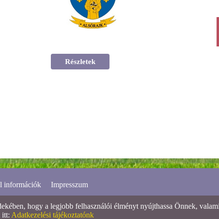
Részletek
l információk
Impresszum
ében, hogy a legjobb felhasználói élményt nyújthassa Önnek, valamint
itt:
Adatkezelési tájékoztatónk