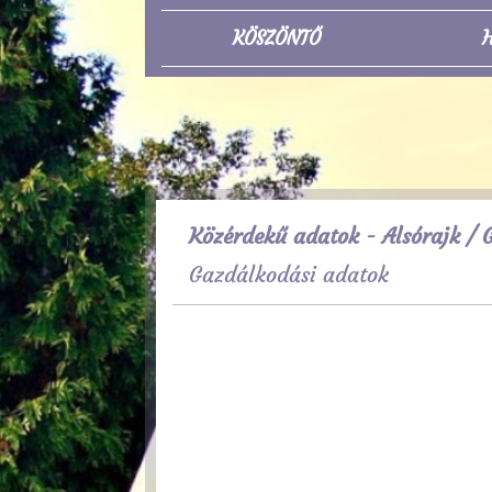
KÖSZÖNTŐ
H
Közérdekű adatok - Alsórajk
/ G
Gazdálkodási adatok