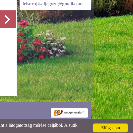
felsorajk.aljegyzo@gmail.com
Részletek
 a látogatottság mérése céljából. A sütik
Elfogadom