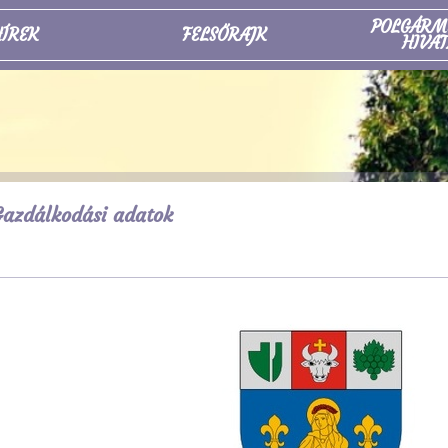
POLGÁRM
ÍREK
FELSŐRAJK
HIVAT
azdálkodási adatok