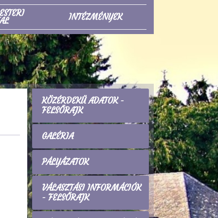
ESTERI
INTÉZMÉNYEK
AL
KÖZÉRDEKŰ ADATOK -
FELSŐRAJK
GALÉRIA
PÁLYÁZATOK
VÁLASZTÁSI INFORMÁCIÓK
- FELSŐRAJK