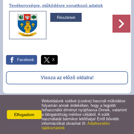
Tevékenységre, működésre vonatkozó adatok
Pályázatok
Részletek
Választási információk -
Felsőrajk
Választási információk -
Alsórajk
Facebook
X
Közérdekű adatok -
Alsórajk
Vissza az előző oldalra!
EFOP-1.5.2-16-2017-00008
Weboldalunk sütiket (cookie) használ működése
© 2026 -
folyamán annak érdekében, hogy a legjobb
felhasználói élményt nyújthassa Önnek, valamint
Adatkezelési tájékoztató
Oldal információk
Impresszum
Elfogadom
a látogatottság mérése céljából. A sütik
használatát bármikor letilthatja! Erről bővebb
információkat olvashat itt:
Adatkezelési
tájékoztatónk